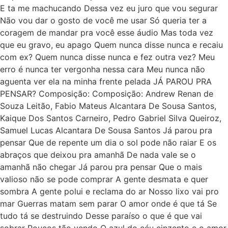
E ta me machucando Dessa vez eu juro que vou segurar
Não vou dar o gosto de você me usar Só queria ter a
coragem de mandar pra você esse áudio Mas toda vez
que eu gravo, eu apago Quem nunca disse nunca e recaiu
com ex? Quem nunca disse nunca e fez outra vez? Meu
erro é nunca ter vergonha nessa cara Meu nunca não
aguenta ver ela na minha frente pelada JÁ PAROU PRA
PENSAR? Composição: Composição: Andrew Renan de
Souza Leitão, Fabio Mateus Alcantara De Sousa Santos,
Kaique Dos Santos Carneiro, Pedro Gabriel Silva Queiroz,
Samuel Lucas Alcantara De Sousa Santos Já parou pra
pensar Que de repente um dia o sol pode não raiar E os
abraços que deixou pra amanhã De nada vale se o
amanhã não chegar Já parou pra pensar Que o mais
valioso não se pode comprar A gente desmata e quer
sombra A gente polui e reclama do ar Nosso lixo vai pro
mar Guerras matam sem parar O amor onde é que tá Se
tudo tá se destruindo Desse paraíso o que é que vai