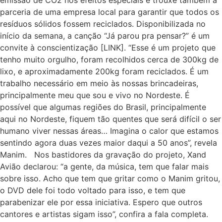
emissão de CO2 nos efeitos especiais e trouxe também a
parceria de uma empresa local para garantir que todos os
resíduos sólidos fossem reciclados. Disponibilizada no
início da semana, a canção “Já parou pra pensar?” é um
convite à conscientização [LINK]. “Esse é um projeto que
tenho muito orgulho, foram recolhidos cerca de 300kg de
lixo, e aproximadamente 200kg foram reciclados. É um
trabalho necessário em meio às nossas brincadeiras,
principalmente meu que sou e vivo no Nordeste. É
possível que algumas regiões do Brasil, principalmente
aqui no Nordeste, fiquem tão quentes que será difícil o ser
humano viver nessas áreas… Imagina o calor que estamos
sentindo agora duas vezes maior daqui a 50 anos”, revela
Manim. Nos bastidores da gravação do projeto, Xand
Avião declarou: “a gente, da música, tem que falar mais
sobre isso. Acho que tem que gritar como o Manim gritou,
o DVD dele foi todo voltado para isso, e tem que
parabenizar ele por essa iniciativa. Espero que outros
cantores e artistas sigam isso”, confira a fala completa.