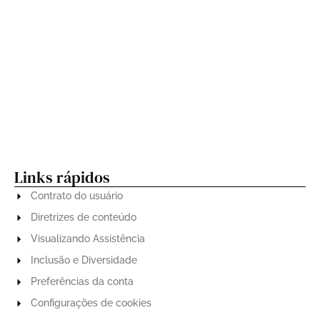
“João Gomes, Jota.pê e Mestrinho homenageiam
Dominguinhos em espetáculo único no Allianz
Parque”
Shows de Priscila Senna e Limão com Mel agitam o
Centro de Tradições Nordestinas nesta sexta (27)
Links rápidos
Contrato do usuário
Diretrizes de conteúdo
Visualizando Assistência
Inclusão e Diversidade
Preferências da conta
Configurações de cookies