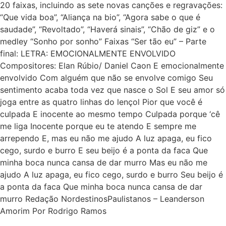
20 faixas, incluindo as sete novas canções e regravações:
“Que vida boa”, “Aliança na bio”, “Agora sabe o que é
saudade”, “Revoltado”, “Haverá sinais”, “Chão de giz” e o
medley “Sonho por sonho” Faixas “Ser tão eu” – Parte
final: LETRA: EMOCIONALMENTE ENVOLVIDO
Compositores: Elan Rúbio/ Daniel Caon E emocionalmente
envolvido Com alguém que não se envolve comigo Seu
sentimento acaba toda vez que nasce o Sol E seu amor só
joga entre as quatro linhas do lençol Pior que você é
culpada E inocente ao mesmo tempo Culpada porque ‘cê
me liga Inocente porque eu te atendo E sempre me
arrependo E, mas eu não me ajudo A luz apaga, eu fico
cego, surdo e burro E seu beijo é a ponta da faca Que
minha boca nunca cansa de dar murro Mas eu não me
ajudo A luz apaga, eu fico cego, surdo e burro Seu beijo é
a ponta da faca Que minha boca nunca cansa de dar
murro Redação NordestinosPaulistanos – Leanderson
Amorim Por Rodrigo Ramos