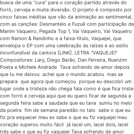
busca de uma “cura” para o coração partido através do
forró, cerveja e muita diversão. O projeto é composto por
cinco faixas inéditas que vão da animação ao sentimental,
com as canções: Desmantelo e Fuzuê com participação de
Manim Vaqueiro, Pegada Top 1, Vai Vaqueiro, Vai Vaqueiro
com Ramon & Randinho e a faixa-título, Vaquejei, que
envelopa o EP com uma celebração às raízes e ao estilo
inconfundível da cantora [LINK]. LETRA “VAQUEJEI”
Compositores: Lary, Diego Barão, Dan Ferreira, Ruanzim
Poeta e Michele Andrade Tava sofrendo de amor depois
que tu me deixou achei que o mundo acabou mas se
prepara que agora que começou porque eu descobri um
lugar onde a tristeza não chega fala como é que fica triste
com forró e cerveja aqui que eu quero ficar de segunda a
segunda feira sabe a saudade que eu tava sumiu no meio
da poeira fim de semana paredão no talo sabe o que eu
fiz pra esquecer meu ex sabe o que eu fiz vaquejei meu
coração superou muito fácil já lacei um, lacei dois, lacei
três sabe o que eu fiz vaquejei Tava sofrendo de amor