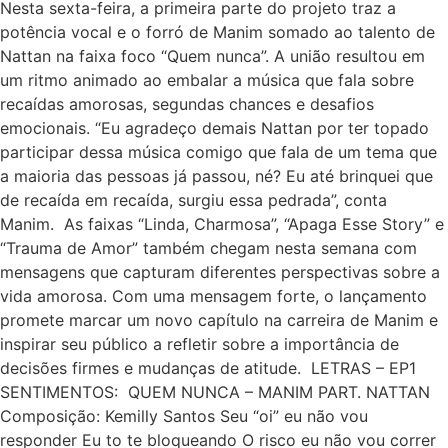
Nesta sexta-feira, a primeira parte do projeto traz a
potência vocal e o forró de Manim somado ao talento de
Nattan na faixa foco “Quem nunca”. A união resultou em
um ritmo animado ao embalar a música que fala sobre
recaídas amorosas, segundas chances e desafios
emocionais. “Eu agradeço demais Nattan por ter topado
participar dessa música comigo que fala de um tema que
a maioria das pessoas já passou, né? Eu até brinquei que
de recaída em recaída, surgiu essa pedrada”, conta
Manim. As faixas “Linda, Charmosa”, “Apaga Esse Story” e
“Trauma de Amor” também chegam nesta semana com
mensagens que capturam diferentes perspectivas sobre a
vida amorosa. Com uma mensagem forte, o lançamento
promete marcar um novo capítulo na carreira de Manim e
inspirar seu público a refletir sobre a importância de
decisões firmes e mudanças de atitude. LETRAS – EP1
SENTIMENTOS: QUEM NUNCA – MANIM PART. NATTAN
Composição: Kemilly Santos Seu “oi” eu não vou
responder Eu to te bloqueando O risco eu não vou correr