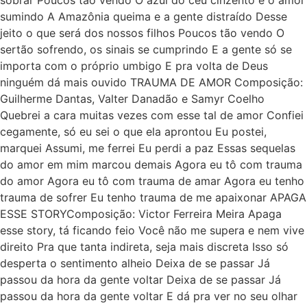
sobrar Poucos tão vendo O azul do céu cinzento e o amor
sumindo A Amazônia queima e a gente distraído Desse
jeito o que será dos nossos filhos Poucos tão vendo O
sertão sofrendo, os sinais se cumprindo E a gente só se
importa com o próprio umbigo E pra volta de Deus
ninguém dá mais ouvido TRAUMA DE AMOR Composição:
Guilherme Dantas, Valter Danadão e Samyr Coelho
Quebrei a cara muitas vezes com esse tal de amor Confiei
cegamente, só eu sei o que ela aprontou Eu postei,
marquei Assumi, me ferrei Eu perdi a paz Essas sequelas
do amor em mim marcou demais Agora eu tô com trauma
do amor Agora eu tô com trauma de amar Agora eu tenho
trauma de sofrer Eu tenho trauma de me apaixonar APAGA
ESSE STORYComposição: Victor Ferreira Meira Apaga
esse story, tá ficando feio Você não me supera e nem vive
direito Pra que tanta indireta, seja mais discreta Isso só
desperta o sentimento alheio Deixa de se passar Já
passou da hora da gente voltar Deixa de se passar Já
passou da hora da gente voltar E dá pra ver no seu olhar