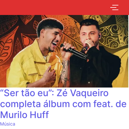
“Ser tão eu”: Zé Vaqueiro
completa álbum com feat. de
Murilo Huff
Música