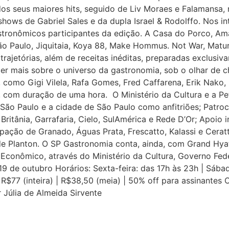
dos seus maiores hits, seguido de Liv Moraes e Falamansa,
ows de Gabriel Sales e da dupla Israel & Rodolffo. Nos in
stronômicos participantes da edição. A Casa do Porco, Am
São Paulo, Jiquitaia, Koya 88, Make Hommus. Not War, Matu
rajetórias, além de receitas inéditas, preparadas exclusi
 mais sobre o universo da gastronomia, sob o olhar de ch
 como Gigi Vilela, Rafa Gomes, Fred Caffarena, Erik Nako, 
s, com duração de uma hora. O Ministério da Cultura e a Pe
o Paulo e a cidade de São Paulo como anfitriões; Patrocín
ritânia, Garrafaria, Cielo, SulAmérica e Rede D’Or; Apoio i
pação de Granado, Águas Prata, Frescatto, Kalassi e Ceratt
ade Planton. O SP Gastronomia conta, ainda, com Grand Hya
 Econômico, através do Ministério da Cultura, Governo Fed
19 de outubro Horários: Sexta-feira: das 17h às 23h | Sába
: R$77 (inteira) | R$38,50 (meia) | 50% off para assinante
Júlia de Almeida Sirvente