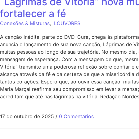
“Lágrimas de Vitória” nova m
fortalecer a fé
Conexões & Misturas
,
LOUVORES
A canção inédita, parte do DVD ‘Cura’, chega às plataform
anuncia o lançamento de sua nova canção, Lágrimas de Vit
muitas pessoas ao longo de sua trajetória. No mesmo dia, 
mensagem de esperança. Com a mensagem de que, mesmo n
Vitória” transmite uma poderosa reflexão sobre confiar e e
alcança através da fé e da certeza de que a misericórdia 
tantos corações. Espero que, ao ouvir essa canção, muitas
Maria Marçal reafirma seu compromisso em levar a mensag
acreditam que até nas lágrimas há vitória. Redação Nordes
17 de outubro de 2025
/
0 Comentários