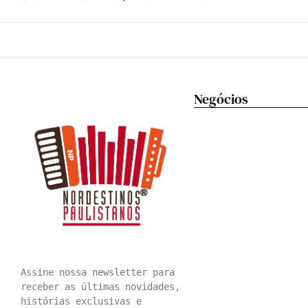
Negócios
Festival Nordeste In Sa
começa neste sábado (8)
transforma o cuscuz na 
estrela da festa
Assine nossa newsletter para 
receber as últimas novidades, 
histórias exclusivas e 