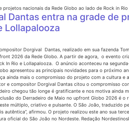
al Dantas entra na grade de p
e Lollapalooza
compositor Dorgival Dantas, realizado em sua fazenda Tome
ront 2026 da Rede Globo. A partir de agora, o evento cria
Rock In Rio e Lollapalooza. O anúncio aconteceu na segund
 Globo apresentou as principais novidades para o próximo 
rça ainda mais o compromisso do projeto com a cultura e 
ntor e compositor Dorgival Dantas citou o compromisso com
eiro chegou tão longe é gratificante e nos motiva ainda ma
inclusão do Derradeiro de Maio no upfront Globo 2026 é o
te múltiplo, criativo e pulsante. O São João, traduzido pe
 autêntica”, afirmou. O projeto realizou este ano sua ter
ura oficial do São João no Nordeste. Redação Nordestinos