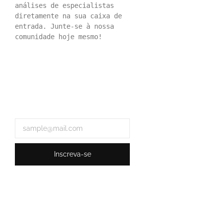
análises de especialistas 
🔥 Do forró ao pagode: 
diretamente na sua caixa de 
Calcinha Preta, Priscila 
entrada. Junte-se à nossa 
Belo e Sorriso Maroto
comunidade hoje mesmo!
“João Gomes, Jota.pê e 
homenageiam Domingui
espetáculo único no Alli
Parque”
Inscreva-se
Shows de Priscila Senna
com Mel agitam o Centro
Tradições Nordestinas n
(27)