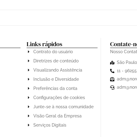
Links rápidos
Contate-n
Contrato do usuário
Nosso Conta
Diretrizes de conteúdo
São Paul
Visualizando Assistência
11 - 9625
adm@nord
Inclusão e Diversidade
adm@nord
Preferências da conta
mpa
Configurações de cookies
 e
grande
Junte-se à nossa comunidade
Visão Geral da Empresa
Serviços Digitais