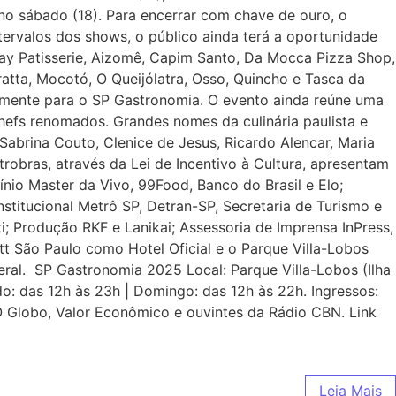
 no sábado (18). Para encerrar com chave de ouro, o
tervalos dos shows, o público ainda terá a oportunidade
ay Patisserie, Aizomê, Capim Santo, Da Mocca Pizza Shop,
ratta, Mocotó, O Queijólatra, Osso, Quincho e Tasca da
vamente para o SP Gastronomia. O evento ainda reúne uma
efs renomados. Grandes nomes da culinária paulista e
Sabrina Couto, Clenice de Jesus, Ricardo Alencar, Maria
trobras, através da Lei de Incentivo à Cultura, apresentam
io Master da Vivo, 99Food, Banco do Brasil e Elo;
nstitucional Metrô SP, Detran-SP, Secretaria de Turismo e
i; Produção RKF e Lanikai; Assessoria de Imprensa InPress,
tt São Paulo como Hotel Oficial e o Parque Villa-Lobos
eral. SP Gastronomia 2025 Local: Parque Villa-Lobos (Ilha
do: das 12h às 23h | Domingo: das 12h às 22h. Ingressos:
s O Globo, Valor Econômico e ouvintes da Rádio CBN. Link
Leia Mais