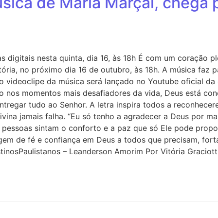
úsica de Maria Marçal, chega 
as digitais nesta quinta, dia 16, às 18h É com um coração 
ória, no próximo dia 16 de outubro, às 18h. A música faz 
o videoclipe da música será lançado no Youtube oficial da 
os momentos mais desafiadores da vida, Deus está cono
ntregar tudo ao Senhor. A letra inspira todos a reconhecer
divina jamais falha. “Eu só tenho a agradecer a Deus por m
 pessoas sintam o conforto e a paz que só Ele pode propor
em de fé e confiança em Deus a todos que precisam, fort
tinosPaulistanos – Leanderson Amorim Por Vitória Graciott