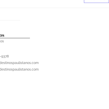
os
tos
o
5-9378
estinospaulistanos.com
estinospaulistanos.com