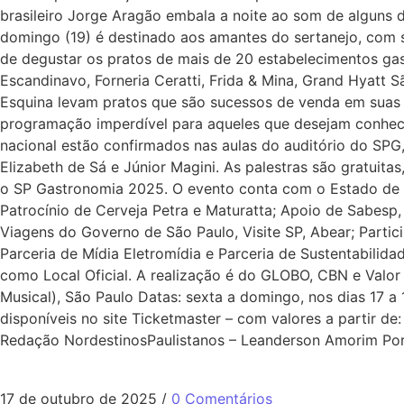
brasileiro Jorge Aragão embala a noite ao som de alguns 
domingo (19) é destinado aos amantes do sertanejo, com sh
de degustar os pratos de mais de 20 estabelecimentos ga
Escandinavo, Forneria Ceratti, Frida & Mina, Grand Hyatt 
Esquina levam pratos que são sucessos de venda em suas t
programação imperdível para aqueles que desejam conhecer
nacional estão confirmados nas aulas do auditório do SPG,
Elizabeth de Sá e Júnior Magini. As palestras são gratuita
o SP Gastronomia 2025. O evento conta com o Estado de Sã
Patrocínio de Cerveja Petra e Maturatta; Apoio de Sabesp, B
Viagens do Governo de São Paulo, Visite SP, Abear; Partici
Parceria de Mídia Eletromídia e Parceria de Sustentabilid
como Local Oficial. A realização é do GLOBO, CBN e Valor
Musical), São Paulo Datas: sexta a domingo, nos dias 17 a 
disponíveis no site Ticketmaster – com valores a partir de
Redação NordestinosPaulistanos – Leanderson Amorim Por 
17 de outubro de 2025
/
0 Comentários