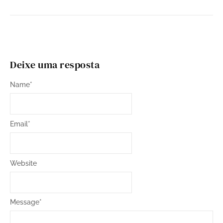
Dançar”
by
nordestinospaulistanos
-
9 de março de 2026
Deixe uma resposta
Name
*
Email
*
Website
Message
*