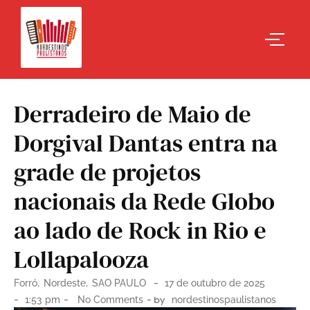
Derradeiro de Maio de
Dorgival Dantas entra na
grade de projetos
nacionais da Rede Globo
ao lado de Rock in Rio e
Lollapalooza
-
Forró
,
Nordeste
,
SAO PAULO
17 de outubro de 2025
-
-
- by
1:53 pm
No Comments
nordestinospaulistanos