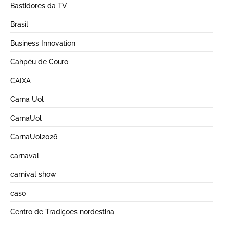
Bastidores da TV
Brasil
Business Innovation
Cahpéu de Couro
CAIXA
Carna Uol
CarnaUol
CarnaUol2026
carnaval
carnival show
caso
Centro de Tradiçoes nordestina