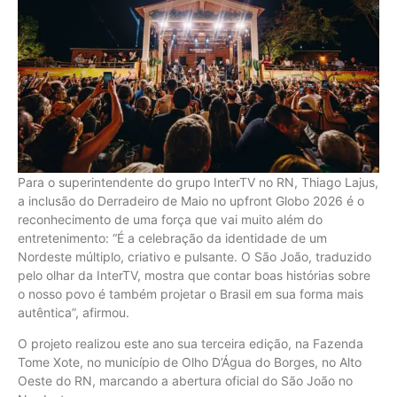
Para o superintendente do grupo InterTV no RN, Thiago Lajus,
a inclusão do Derradeiro de Maio no upfront Globo 2026 é o
reconhecimento de uma força que vai muito além do
entretenimento: “É a celebração da identidade de um
Nordeste múltiplo, criativo e pulsante. O São João, traduzido
pelo olhar da InterTV, mostra que contar boas histórias sobre
o nosso povo é também projetar o Brasil em sua forma mais
autêntica”, afirmou.
O projeto realizou este ano sua terceira edição, na Fazenda
Tome Xote, no município de Olho D’Água do Borges, no Alto
Oeste do RN, marcando a abertura oficial do São João no