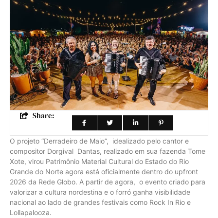
Share:
O projeto “Derradeiro de Maio”, idealizado pelo cantor e
compositor Dorgival Dantas, realizado em sua fazenda Tome
Xote, virou Patrimônio Material Cultural do Estado do Rio
Grande do Norte agora está oficialmente dentro do upfront
2026 da Rede Globo. A partir de agora, o evento criado para
valorizar a cultura nordestina e o forró ganha visibilidade
nacional ao lado de grandes festivais como Rock In Rio e
Lollapalooza.