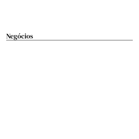
Negócios
Festival Nordeste In Sampa começa neste sábado
(8) e transforma o cuscuz na grande estrela da festa