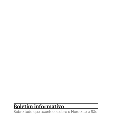
A História do Trio Juazeiro: Uma Trajetória
Musical ininterrupta
23 de fevereiro de 2026
Tem Carnaval, tem Vybbe: 13 artistas
percorreram 75 cidades e cerca de 100 mil km
durante a folia de 2026
21 de fevereiro de 2026
Boletim informativo
Sobre tudo que acontece sobre o Nordeste e São