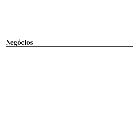
Negócios
Festival Nordeste In Sampa começa neste sábado
(8) e transforma o cuscuz na grande estrela da festa