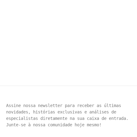
Celebra o Sertão Nordestino
by
nordestinospaulistanos
-
19 de dezembro de 2024
Quem é Antônio Carneiro? Antônio Carneiro Dourado,
conhecido artisticamente como Akarneiro, é um talentoso
artista plástico residente em Irecê, na Bahia. Suas obras
têm conquistado o público por sua capacidade de capturar
a essência e...
Assine nossa newsletter para receber as últimas 
novidades, histórias exclusivas e análises de 
especialistas diretamente na sua caixa de entrada. 
Junte-se à nossa comunidade hoje mesmo!