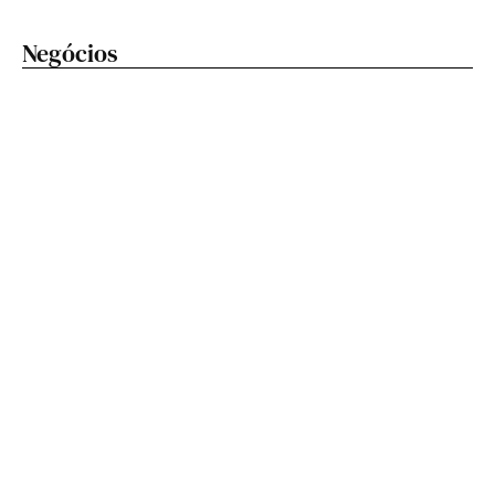
Negócios
Festival Nordeste In Sampa começa neste sábado
(8) e transforma o cuscuz na grande estrela da festa
🔥 Do forró ao pagode: CTN recebe Calcinha Preta,
Priscila Senna, Belo e Sorriso Maroto