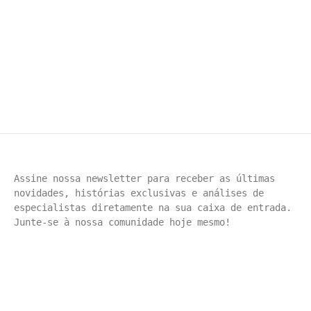
Mestre baiano disse que a cantora é “sua preferida” após
Fervo da Lud arrastar multidão no Circuito Barra Ondina A
cantora Ludmilla teve um encontro especial com Gilberto
Gil neste sábado (14) em Salvador, em...
Assine nossa newsletter para receber as últimas 
novidades, histórias exclusivas e análises de 
especialistas diretamente na sua caixa de entrada. 
Junte-se à nossa comunidade hoje mesmo!