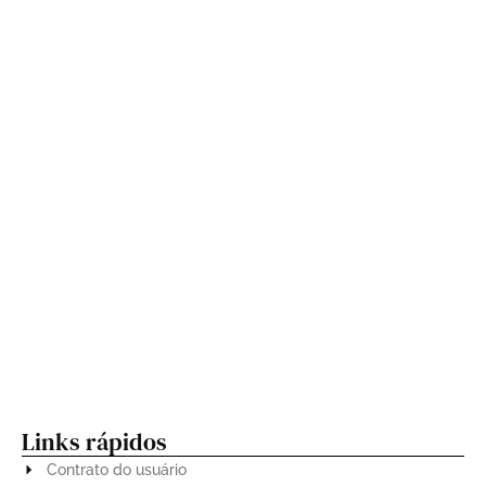
“João Gomes, Jota.pê e Mestrinho homenageiam
Dominguinhos em espetáculo único no Allianz
Parque”
Shows de Priscila Senna e Limão com Mel agitam o
Centro de Tradições Nordestinas nesta sexta (27)
Links rápidos
Contrato do usuário