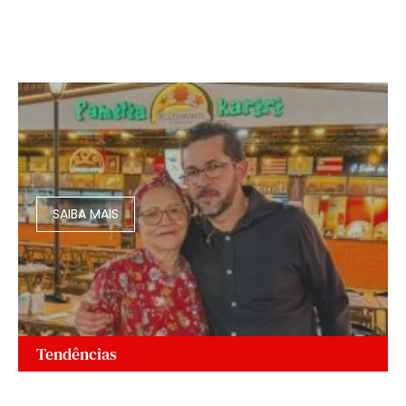
SAIBA MAIS
Tendências