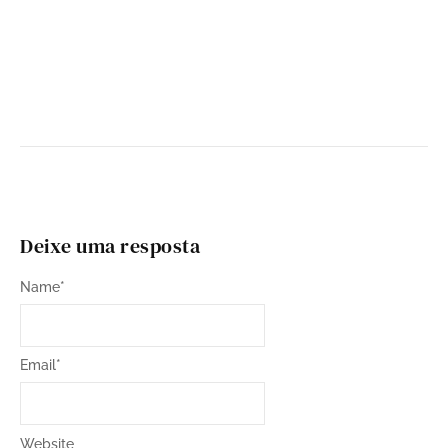
Cultura e Sociedade
Celebrando o Dia Internacional das Mulheres:
A força das nordestinas
by
nordestinospaulistanos
-
8 de março de 2026
Deixe uma resposta
Name
*
Email
*
Website