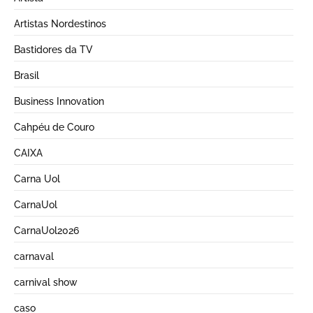
Artistas Nordestinos
Bastidores da TV
Brasil
Business Innovation
Cahpéu de Couro
CAIXA
Carna Uol
CarnaUol
CarnaUol2026
carnaval
carnival show
caso