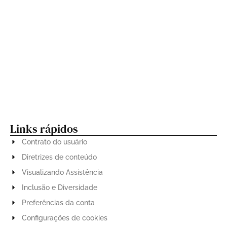
“João Gomes, Jota.pê e Mestrinho homenageiam
Dominguinhos em espetáculo único no Allianz
Parque”
Shows de Priscila Senna e Limão com Mel agitam o
Centro de Tradições Nordestinas nesta sexta (27)
Links rápidos
Contrato do usuário
Diretrizes de conteúdo
Visualizando Assistência
Inclusão e Diversidade
Preferências da conta
Configurações de cookies