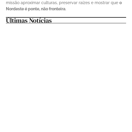
missão aproximar culturas, preservar raízes e mostrar que
o
Nordeste é ponte, não fronteira
.
Últimas Notícias
O que acontece quando Mano Walter e
Talita Mel se unem? Descubra na
novidade que vem aí
5 de março de 2026