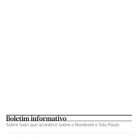
23 de fevereiro de 2026
Tem Carnaval, tem Vybbe: 13 artistas
percorreram 75 cidades e cerca de 100
mil km durante a folia de 2026
21 de fevereiro de 2026
Boletim informativo
Sobre tudo que acontece sobre o Nordeste e São Paulo