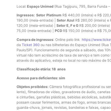
Local:
Espaço Unimed
(Rua Tagipuru, 795, Barra Funda –
Ingressos: Setor
Platinum
R$ 440,00 (inteira) e R$ 220,
190,00 (meia-entrada) |
Setor Azul
R$ 280,00 (inteira) e
120,00 (meia-entrada) |
Setor E, F e G
R$ 200,00 (inteira
75,00 (meia-entrada) |
PCD
R$ 150,00 (inteira) e R$ 75,
Compra de ingressos
: Online pelo link
https://www.tick
da
Ticket 360
ou nas bilheterias do Espaço Unimed (Rua 
Paulo/SP). Funcionamento de segunda a sábado, das 10h às 
virtual não tem acréscimo de taxa de serviço e tem como 
através do aplicativo, esteja no local no raio máximo de 5
Classificação etária: 18 anos
Acesso para deficientes: sim
Objetos proibidos:
Câmera fotográfica profissional ou s
lente), filmadoras de vídeo, gravadores de áudio, canetas l
e cinturões, garrafas plásticas, bebidas alcóolicas, substâ
possam causar ferimentos, armas de fogo, armas brancas, co
guarda-chuva, jornais, revistas, bandeiras e faixas, capac