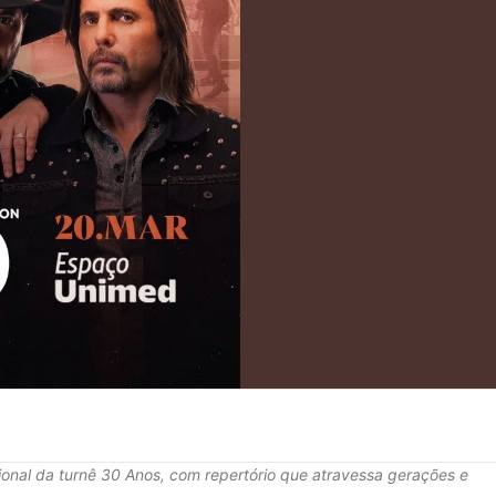
ional da turnê 30 Anos, com repertório que atravessa gerações e