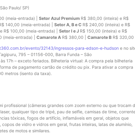
 São Paulo/ SP)
00 (meia-entrada) |
Setor Azul Premium
R$ 380,00 (inteira) e R$
 R$ 140,00 (meia-entrada) |
Setor A, B e C
R$ 240,00 (inteira) e R$
) e R$ 100,00 (meia-entrada) |
Setor I e J
R$ 150,00 (inteira) e R$
00 (meia-entrada) |
Camarote A
R$ 380,00 |
Camarote B
R$ 320,0
et360.com.br/evento/32143/ingressos-para-edson-e-hudson
e no sit
Tagipuru, 795 – 01156-000, Barra Funda – São
17h – exceto feriados. Bilheteria virtual: A compra pela bilheteria
forma de pagamento cartão de crédito ou pix. Para ativar a compra
00 metros (isento da taxa).
emi profissional (câmeras grandes com zoom externo ou que trocam 
aser, qualquer tipo de tripé, pau de selfie, camisas de time, corrent
ncias tóxicas, fogos de artifício, inflamáveis em geral, objetos que
pos de vidro e vidros em geral, frutas inteiras, latas de alumínio,
etes de motos e similares.