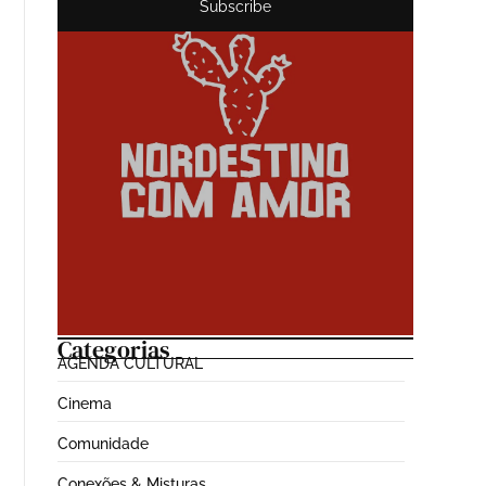
Subscribe
Categorias
AGENDA CULTURAL
Cinema
Comunidade
Conexões & Misturas