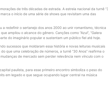
orações de três décadas de estrada. A estreia nacional da turnê “
marca o início de uma série de shows que revisitam uma das
 a redefinir o sertanejo dos anos 2000 ao unir romantismo, técnica
ia que ampliou o alcance do gênero. Canções como “Azul”, “Galera
rte do imaginário popular e sustentam um público fiel até hoje.
ndo sucessos que moldaram essa história e novas leituras musicais
 do que uma celebração de números, a turnê “30 Anos” reafirma o
m mudanças de mercado sem perder relevância nem vínculo com o
apital paulista, para esse primeiro encontro simboliza o peso do
 hits em legado e que segue ocupando lugar central na música