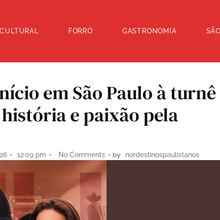
 CULTURAL
FORRÓ
GASTRONOMIA
SÃ
nício em São Paulo à turnê
história e paixão pela
-
-
- by
026
12:09 pm
No Comments
nordestinospaulistanos