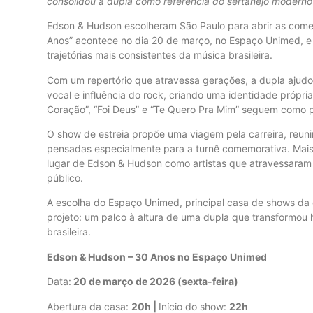
consolidou a dupla como referência do sertanejo moderno
Edson & Hudson escolheram São Paulo para abrir as comem
Anos” acontece no dia 20 de março, no Espaço Unimed, e 
trajetórias mais consistentes da música brasileira.
Com um repertório que atravessa gerações, a dupla ajudou
vocal e influência do rock, criando uma identidade própr
Coração”, “Foi Deus” e “Te Quero Pra Mim” seguem como pa
O show de estreia propõe uma viagem pela carreira, reuni
pensadas especialmente para a turnê comemorativa. Mais
lugar de Edson & Hudson como artistas que atravessara
público.
A escolha do Espaço Unimed, principal casa de shows da c
projeto: um palco à altura de uma dupla que transformou
brasileira.
Edson & Hudson – 30 Anos no Espaço Unimed
Data:
20 de março de 2026 (sexta-feira)
Abertura da casa:
20h |
Início do show:
22h