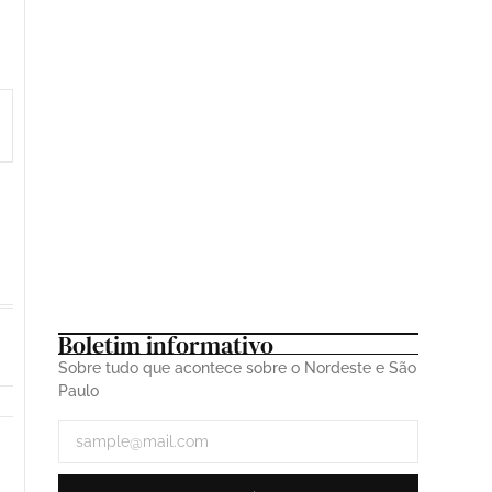
23 de fevereiro de 2026
Tem Carnaval, tem Vybbe: 13 artistas
percorreram 75 cidades e cerca de 100 mil km
durante a folia de 2026
21 de fevereiro de 2026
Boletim informativo
Sobre tudo que acontece sobre o Nordeste e São
Paulo