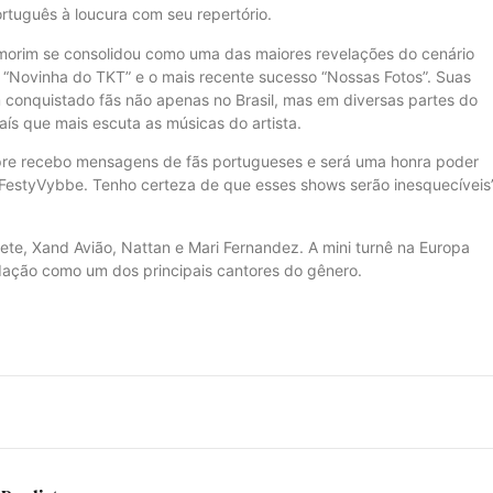
rtuguês à loucura com seu repertório.
Amorim se consolidou como uma das maiores revelações do cenário
 “Novinha do TKT” e o mais recente sucesso “Nossas Fotos”. Suas
m conquistado fãs não apenas no Brasil, mas em diversas partes do
ís que mais escuta as músicas do artista.
mpre recebo mensagens de fãs portugueses e será uma honra poder
 FestyVybbe. Tenho certeza de que esses shows serão inesquecíveis”
ete, Xand Avião, Nattan e Mari Fernandez. A mini turnê na Europa
lidação como um dos principais cantores do gênero.