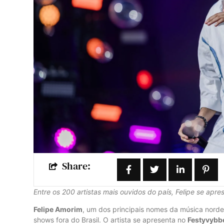
Share:
Entre os 200 artistas mais ouvidos do país, Felipe se apr
Felipe Amorim
, um dos principais nomes da música norde
shows fora do Brasil. O artista se apresenta no
Festyvybb