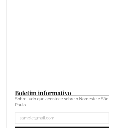
Ritmos do Nordeste que ganharam o país
atravessam o Atlântico mais uma vez
26 de fevereiro de 2026
A História do Trio Juazeiro: Uma Trajetória
Musical ininterrupta
23 de fevereiro de 2026
Boletim informativo
Sobre tudo que acontece sobre o Nordeste e São
Paulo