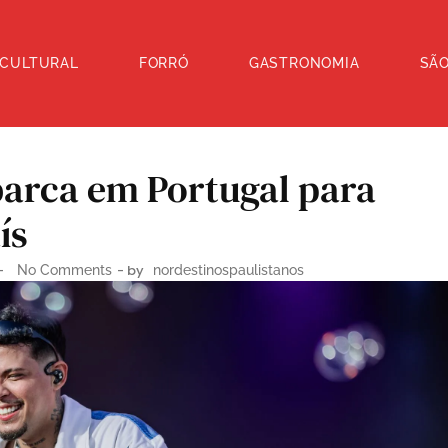
 CULTURAL
FORRÓ
GASTRONOMIA
SÃ
arca em Portugal para
ís
-
- by
No Comments
nordestinospaulistanos