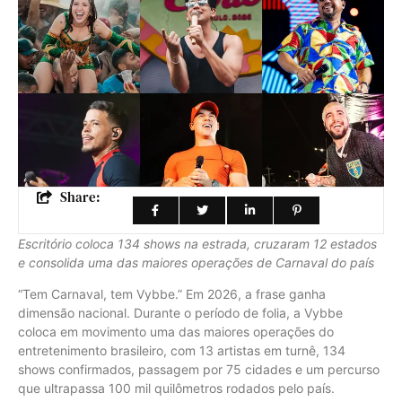
Share:
Escritório coloca 134 shows na estrada, cruzaram 12 estados
e consolida uma das maiores operações de Carnaval do país
“Tem Carnaval, tem Vybbe.” Em 2026, a frase ganha
dimensão nacional. Durante o período de folia, a Vybbe
coloca em movimento uma das maiores operações do
entretenimento brasileiro, com 13 artistas em turnê, 134
shows confirmados, passagem por 75 cidades e um percurso
que ultrapassa 100 mil quilômetros rodados pelo país.