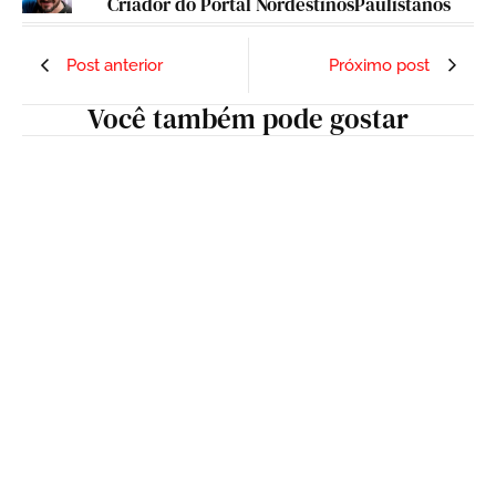
Criador do Portal NordestinosPaulistanos
Post anterior
Próximo post
Você também pode gostar
SAO PAULO
“Interior de SP guarda um segredo cultural;
CineSolar promete revelar em sessões
gratuitas”