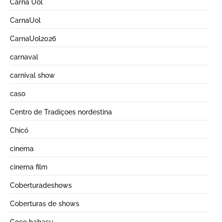
Carna Uol
CarnaUol
CarnaUol2026
carnaval
carnival show
caso
Centro de Tradiçoes nordestina
Chicó
cinema
cinema film
Coberturadeshows
Coberturas de shows
Coco babasu