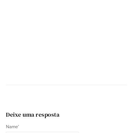
Forró
Forró Balancear grava DVD “Pra Roer, Beber e
Dançar”
by
nordestinospaulistanos
-
9 de março de 2026
Deixe uma resposta
Name
*