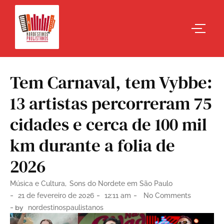
Tem Carnaval, tem Vybbe:
13 artistas percorreram 75
cidades e cerca de 100 mil
km durante a folia de
2026
Música e Cultura
,
Sons do Nordete em São Paulo
-
-
-
21 de fevereiro de 2026
12:11 am
No Comments
- by
nordestinospaulistanos