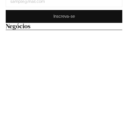
Inscreva-se
Negócios
Festival Nordeste In Sampa começa neste sábado
(8) e transforma o cuscuz na grande estrela da festa